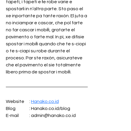
tapeti, i tapeti e łe robe varie e 
spostarli in n’altra parte. Sto paso el 
xe inportante pa tante raxón. El juta a 
no inciampar e cascar, che pol farte 
no far cascar i mobiłi, gratarte el 
pavimento o farte mal. In pì, xe difìsie 
spostar i mobiłi quando che te s-ciopi 
o te s-ciapi su robe durante el 
proceso. Par ste raxón, asicurateve 
che el pavimento el sie totalmente 
libero prima de spostar i mobiłi.
Website	: 
Hanako.co.id
Blog		: Hanako.co.id/blog
E-mail	: admin@hanako.co.id