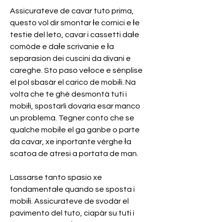
Assicurateve de cavar tuto prima, 
questo vol dir smontar łe cornici e łe 
testie del leto, cavar i cassetti dałe 
comòde e dałe scrivanie e ła 
separasion dei cuscini da divani e 
careghe. Sto paso vełoce e sénplise 
el pol sbasàr el carico de mobiłi. Na 
volta che te ghè desmontà tuti i 
mobiłi, spostarli dovarìa esar manco 
un problema. Tegner conto che se 
qualche mobiłe el ga ganbe o parte 
da cavar, xe inportante vérghe ła 
scatoa de atresi a portata de man.
Lassarse tanto spasio xe 
fondamentałe quando se sposta i 
mobiłi. Assicurateve de svodàr el 
pavimento del tuto, ciapàr su tuti i 