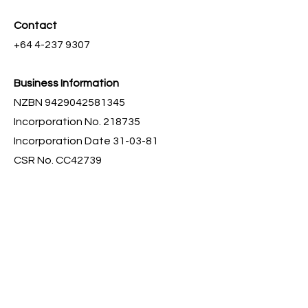
Contact
+64 4-237 9307
Business Information
NZBN
9429042581345
Incorporation No. 218735
Incorporation Date 31-03-81
CSR No. CC42739
Join the Community
Facebook Private Group
YouTube
Shortcuts
Taiuli Strategic Plan